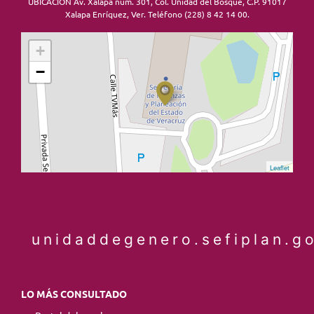
UBICACIÓN Av. Xalapa núm. 301, Col. Unidad del Bosque, C.P. 91017
Xalapa Enríquez, Ver. Teléfono (228) 8 42 14 00.
+
−
Leaflet
unidaddegenero.sefiplan.g
LO MÁS CONSULTADO